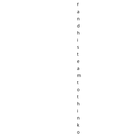
f
a
n
d
h
i
s
t
e
a
m
t
o
t
h
i
n
k
o