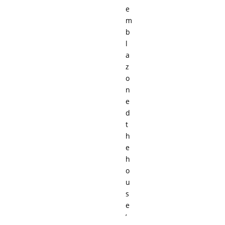
e
m
b
l
a
z
o
n
e
d
t
h
e
h
o
u
s
e
’